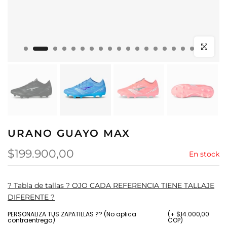
Click para
URANO GUAYO MAX
$199.900,00
En stock
? Tabla de tallas ? OJO CADA REFERENCIA TIENE TALLAJE
DIFERENTE ?
PERSONALIZA TUS ZAPATILLAS ?? (No aplica
(+ $14.000,00
contraentrega)
COP)