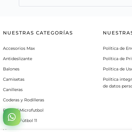
NUESTRAS CATEGORÍAS
NUESTRAS
Accesorios Max
Política de En
Antideslizante
Política de Pr
Balones
Política de U
Camisetas
Política integ
de datos pers
Canilleras
Coderas y Rodilleras
Futsal / Microfutbol
Guayos Fútbol 11
Licras