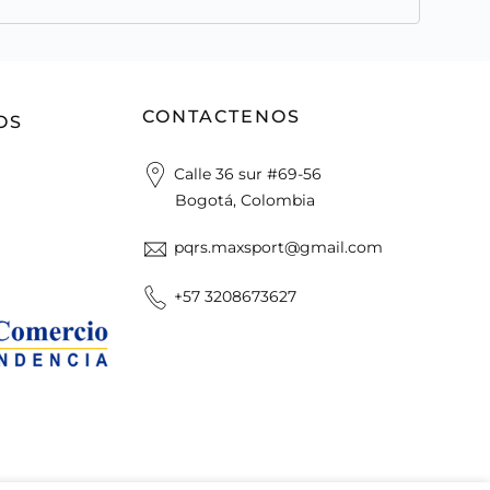
CONTACTENOS
OS
Calle 36 sur #69-56
Bogotá, Colombia
pqrs.maxsport@gmail.com
+57 3208673627